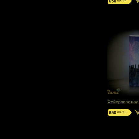
650
грн.
00
Фейерверк над
650
грн.
00