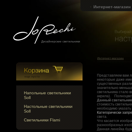
Интернет-магазин
Дизайнерские светильники
Интернет-магазин
Представляем вам ли
еще пуста
некоторые даже име
существенных различ
значительно меньшая
светильника стало в
Напольные светильники
акрила). Полноцвет
Soll
Данный светильник
стоимость светильни
Настольные светильники
необходимо указать 
Soll
Категорически запр
света.
Светильники Flami
Что касается изобра
разнообразных изоб
Данная линейка буд