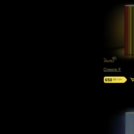
Спектр F
650
грн.
00