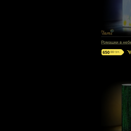
Ромашки в неб
650
грн.
00