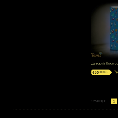
Детский Космо
650
грн.
00
1
Страницы: