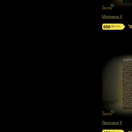
Матрица F
650
грн.
00
Леопард F